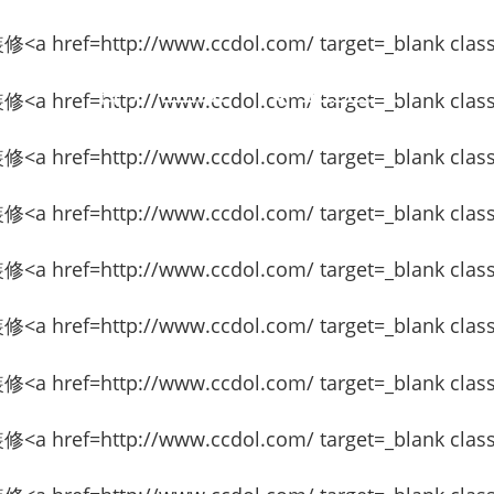
客户至上 · 专业至上
Customer first and professional first