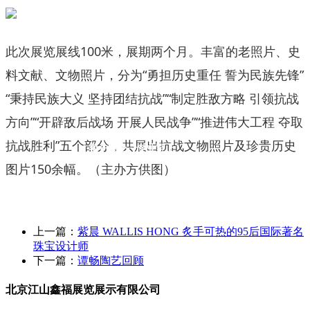
此次展览展线100米，展期两个月。丰富的老照片、史
料文献、文物照片，分为“勇担历史重任 誓为民族先锋”
“秉持民族大义 坚持团结抗战”“制定胜敌方略 引领抗战
方向”“开辟敌后战场 开展人民战争”“推进伟大工程 夺取
抗战胜利”五个部分，共展出抗战文物照片及珍贵历史
客户至上 · 专业至上
Customer first and professional first
图片150余幅。（主办方供图）
上一篇：
紫晨 WALLIS HONG 炙手可热的95后国际著名
珠宝设计师
下一篇：
谭畅陶艺回顾
北京江山鑫福展览展示有限公司