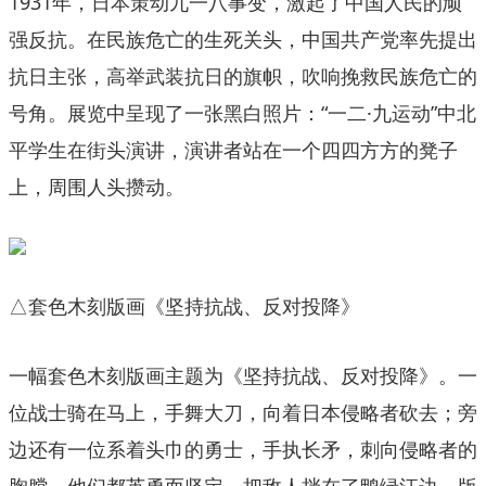
1931年，日本策动九一八事变，激起了中国人民的顽
强反抗。在民族危亡的生死关头，中国共产党率先提出
抗日主张，高举武装抗日的旗帜，吹响挽救民族危亡的
号角。展览中呈现了一张黑白照片：“一二·九运动”中北
平学生在街头演讲，演讲者站在一个四四方方的凳子
上，周围人头攒动。
△套色木刻版画《坚持抗战、反对投降》
一幅套色木刻版画主题为《坚持抗战、反对投降》。一
位战士骑在马上，手舞大刀，向着日本侵略者砍去；旁
边还有一位系着头巾的勇士，手执长矛，刺向侵略者的
胸膛。他们都英勇而坚定，把敌人挡在了鸭绿江边。版