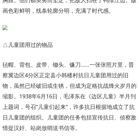
画色彩鲜明，线条轮廓分明，充满了时代感。
△儿童团用过的物品
毡帽、背包、皮带、锄头、镰刀……一张张照片里，晋
察冀边区4分区正定县小韩楼村抗日儿童团用过的旧
物，虽然已经破旧或生锈，但成为定格抗战烽火岁月的
缩影。1938年6月16日，毛泽东在《边区儿童》半月刊
上题词，号召“儿童们起来”，许多抗日根据地成立了抗
日儿童团的组织。儿童团的任务包括宣传抗日、侦察敌
情捉汉奸、站岗放哨送书信等。