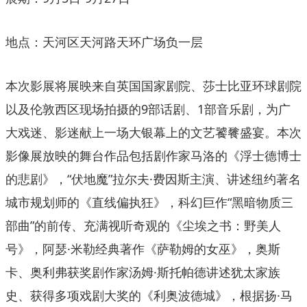
地点：天河区天河路天环广场负一层
本次影展将展映来自英国国家剧院、莎士比亚环球剧院
以及伦敦西区现场拍摄的9部话剧、1部音乐剧，为广
大戏迷、影迷献上一场大银幕上的文艺饕餮盛宴。本次
影像展放映的舞台作品包括剧作家马洛的《浮士德博士
的悲剧》，“伏地魔”拉尔夫·费因斯主演、讲述纽约著名
城市规划师的《直线偏执狂》，科幻巨作“黑暗物质三
部曲”的前传、充满视听奇观的《尘埃之书：野美人
号》，阿瑟·米勒经典著作《萨勒姆的女巫》，奥斯
卡、奥利弗获奖剧作家汤姆·斯托帕德讲述犹太家族
史、获得多项戏剧大奖的《利奥波德城》，根据扬·马