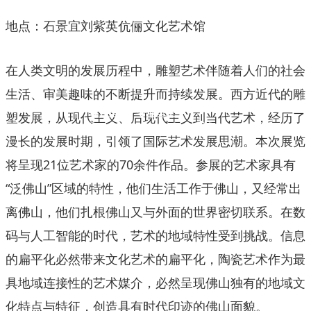
地点：石景宜刘紫英伉俪文化艺术馆
在人类文明的发展历程中，雕塑艺术伴随着人们的社会
生活、审美趣味的不断提升而持续发展。西方近代的雕
客户至上 · 专业至上
塑发展，从现代主义、后现代主义到当代艺术，经历了
Customer first and professional first
漫长的发展时期，引领了国际艺术发展思潮。本次展览
将呈现21位艺术家的70余件作品。参展的艺术家具有
“泛佛山”区域的特性，他们生活工作于佛山，又经常出
离佛山，他们扎根佛山又与外面的世界密切联系。在数
码与人工智能的时代，艺术的地域特性受到挑战。信息
的扁平化必然带来文化艺术的扁平化，陶瓷艺术作为最
具地域连接性的艺术媒介，必然呈现佛山独有的地域文
化特点与特征，创造具有时代印迹的佛山面貌。