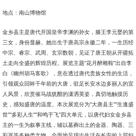
地点：南山博物馆
金乡县主是唐代开国皇帝李渊的孙女，滕王李元婴的第
三女，身份显赫。她出生于唐高宗永徽二年，一生历经
中宗、睿宗、武周、玄宗数朝，见证了唐王朝从开疆拓
土走向全盛的辉煌历程。展览主题“花月醉雕鞍”出自李
白《幽州胡马客歌》，意在透过唐代贵族女性的生活，
引领观众回眸千年前的大唐，驻足长安水边多丽人的宜
人风景，欣赏催马战犹酣的潇洒英姿，真切地触摸历
史，感知盛唐的温度。本次展览分为“大唐县主”“生逢盛
世”“多彩人生”“和鸣于飞”四大单元，以唐代妇女金乡县
主的一生为叙事主线，辅以墓葬出土的金器、陶器、三
彩器等多种类文物，全面地呈现出生活在长安的上层妇